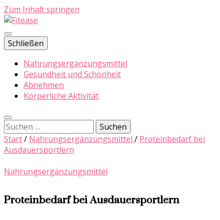
Zum Inhalt springen
Fitness meine Welt
Schließen
Fitease
Nahrungsergänzungsmittel
Gesundheit und Schönheit
Abnehmen
Körperliche Aktivität
Suchen
nach:
Start
/
Nahrungsergänzungsmittel
/
Proteinbedarf bei
Ausdauersportlern
Nahrungsergänzungsmittel
Proteinbedarf bei Ausdauersportlern